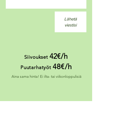
Lähetä
viestisi
42
€/h
Siivoukset
48€/h
Puutarhatyöt
Aina sama hinta! Ei ilta-
tai viikonloppulisiä
Voit myös
soittaa