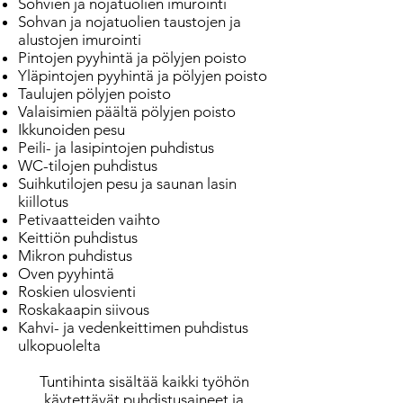
Sohvien ja nojatuolien imurointi
Sohvan ja nojatuolien taustojen ja
alustojen imurointi
Pintojen pyyhintä ja pölyjen poisto
Yläpintojen pyyhintä ja pölyjen poisto
Taulujen pölyjen poisto
Valaisimien päältä pölyjen poisto
Ikkunoiden pesu
Peili- ja lasipintojen puhdistus
WC-tilojen puhdistus
Suihkutilojen pesu ja saunan lasin
kiillotus
Petivaatteiden vaihto
Keittiön puhdistus
Mikron puhdistus
Oven pyyhintä
Roskien ulosvienti
Roskakaapin siivous
Kahvi- ja vedenkeittimen puhdistus
ulkopuolelta
Tuntihinta sisältää kaikki työhön
käytettävät puhdistusaineet ja