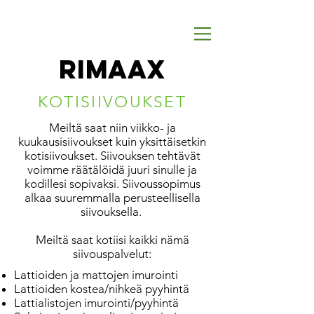
Koti, yritys, puutarha ja rakennus
Koti, yritys, puutarha ja rakennus
rimaax
KOTISIIVOUKSET
Meiltä saat niin viikko- ja
kuukausisiivoukset kuin yksittäisetkin
kotisiivoukset. Siivouksen tehtävät
voimme räätälöidä juuri sinulle ja
kodillesi sopivaksi. Siivoussopimus
alkaa suuremmalla perusteellisella
siivouksella.
Meiltä saat kotiisi kaikki nämä
siivouspalvelut:
Lattioiden ja mattojen imurointi
Lattioiden kostea/nihkeä pyyhintä
Lattialistojen imurointi/pyyhintä